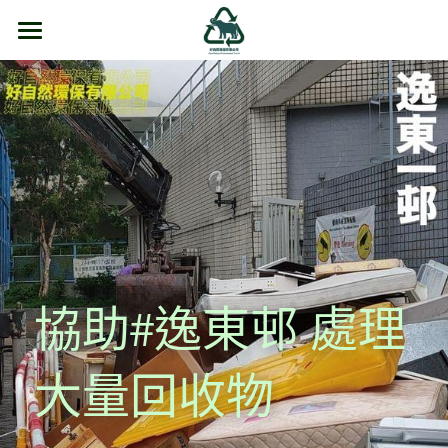
主頁
有關本公司
智能舊衣回收箱分佈地點
【Eco Expo Asia 2024】
【RETHINK】
合作團體
協助#逸東邨 處理
感言
大量回收物
日常運作
智能舊衣回收指南