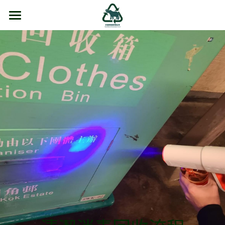
主頁
有關本公司
智能舊衣回收箱分佈地點
【Eco Expo Asia 2024】
【RETHINK】
合作團體
感言
日常運作
智能舊衣回收指南