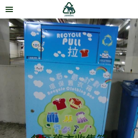
主頁
有關本公司
智能舊衣回收箱分佈地點
【Eco Expo Asia 2024】
【RETHINK】
合作團體
感言
日常運作
智能舊衣回收指南